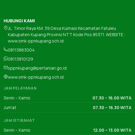
HUBUNGI KAMI
JL. Timor Raya KM. 39 Desa Kuimasi Kecamatan Fatuleu
Kabupaten Kupang Provinsi NTT Kode Pos 85371. WEBSITE :
www.smk-ppnkupang.sch.id
08113863004
08113810129
sppnkupang@pertanian.go.id
www.smk-ppnkupang.sch.id
JAM PELAYANAN
Senin – Kamis
07.30 – 16.00 WITA
Jum'at
07.30 – 16.30 WITA
JAM ISTIRAHAT
Senin – Kamis
12.00 – 13.00 WITA