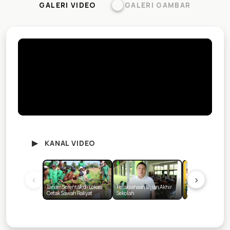
GALERI VIDEO
GALERI GAMBAR
▶
KANAL VIDEO
‹
›
Tanam Serentak di Lokasi
Pelaksanaan Ujian Akhir
TEFA Beras Kemas
Cetak Sawah Rakyat
Sekolah
PP Negeri Kupang